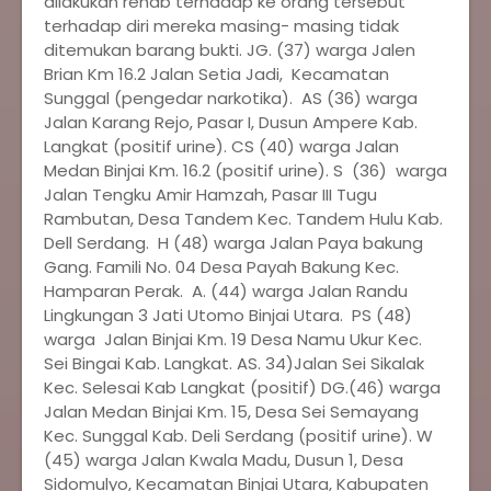
dilakukan rehab terhadap ke orang tersebut
terhadap diri mereka masing- masing tidak
ditemukan barang bukti. JG. (37) warga Jalen
Brian Km 16.2 Jalan Setia Jadi, Kecamatan
Sunggal (pengedar narkotika). AS (36) warga
Jalan Karang Rejo, Pasar I, Dusun Ampere Kab.
Langkat (positif urine). CS (40) warga Jalan
Medan Binjai Km. 16.2 (positif urine). S (36) warga
Jalan Tengku Amir Hamzah, Pasar III Tugu
Rambutan, Desa Tandem Kec. Tandem Hulu Kab.
Dell Serdang. H (48) warga Jalan Paya bakung
Gang. Famili No. 04 Desa Payah Bakung Kec.
Hamparan Perak. A. (44) warga Jalan Randu
Lingkungan 3 Jati Utomo Binjai Utara. PS (48)
warga Jalan Binjai Km. 19 Desa Namu Ukur Kec.
Sei Bingai Kab. Langkat. AS. 34)Jalan Sei Sikalak
Kec. Selesai Kab Langkat (positif) DG.(46) warga
Jalan Medan Binjai Km. 15, Desa Sei Semayang
Kec. Sunggal Kab. Deli Serdang (positif urine). W
(45) warga Jalan Kwala Madu, Dusun 1, Desa
Sidomulyo, Kecamatan Binjai Utara, Kabupaten