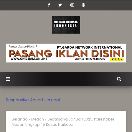
Responsive Advertisement
Beranda
Medan
Sepanjang Januari 2025, Polrestabes
Medan Ungkap 45 Kasus Narkoba