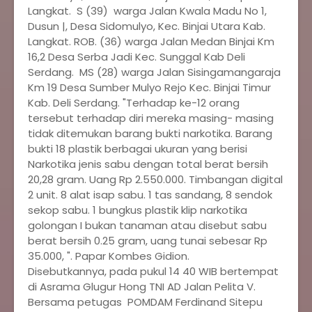
Langkat. S (39) warga Jalan Kwala Madu No 1,
Dusun |, Desa Sidomulyo, Kec. Binjai Utara Kab.
Langkat. ROB. (36) warga Jalan Medan Binjai Km
16,2 Desa Serba Jadi Kec. Sunggal Kab Deli
Serdang. MS (28) warga Jalan Sisingamangaraja
Km 19 Desa Sumber Mulyo Rejo Kec. Binjai Timur
Kab. Deli Serdang. "Terhadap ke-12 orang
tersebut terhadap diri mereka masing- masing
tidak ditemukan barang bukti narkotika. Barang
bukti 18 plastik berbagai ukuran yang berisi
Narkotika jenis sabu dengan total berat bersih
20,28 gram. Uang Rp 2.550.000. Timbangan digital
2 unit. 8 alat isap sabu. 1 tas sandang, 8 sendok
sekop sabu. 1 bungkus plastik klip narkotika
golongan I bukan tanaman atau disebut sabu
berat bersih 0.25 gram, uang tunai sebesar Rp
35.000, ". Papar Kombes Gidion.
Disebutkannya, pada pukul 14 40 WIB bertempat
di Asrama Glugur Hong TNI AD Jalan Pelita V.
Bersama petugas POMDAM Ferdinand Sitepu