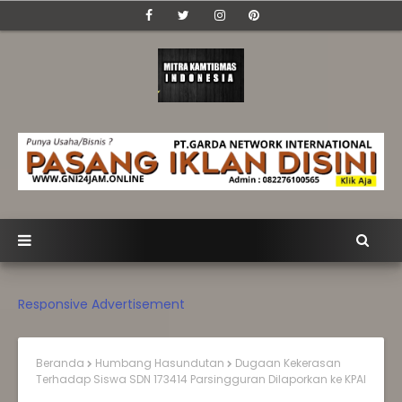
Responsive Advertisement
Beranda
Humbang Hasundutan
Dugaan Kekerasan
Terhadap Siswa SDN 173414 Parsingguran Dilaporkan ke KPAI