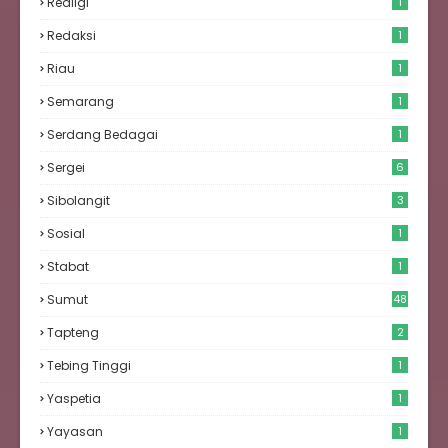
Realigi
1
Redaksi
1
Riau
1
Semarang
1
Serdang Bedagai
1
Sergei
6
Sibolangit
3
Sosial
1
Stabat
1
Sumut
48
Tapteng
2
Tebing Tinggi
1
Yaspetia
1
Yayasan
1