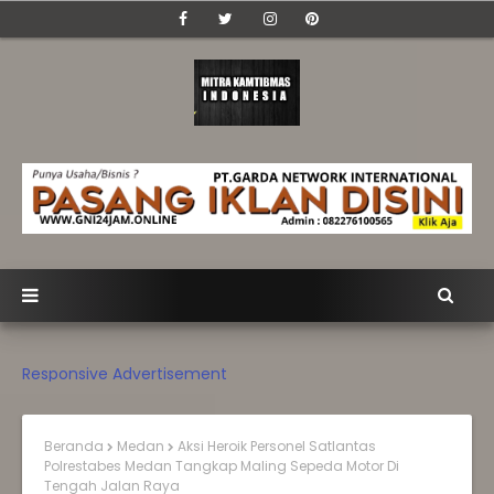
Responsive Advertisement
Beranda
Medan
Aksi Heroik Personel Satlantas
Polrestabes Medan Tangkap Maling Sepeda Motor Di
Tengah Jalan Raya