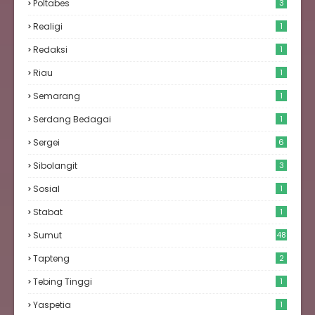
Poltabes
3
Realigi
1
Redaksi
1
Riau
1
Semarang
1
Serdang Bedagai
1
Sergei
6
Sibolangit
3
Sosial
1
Stabat
1
Sumut
48
Tapteng
2
Tebing Tinggi
1
Yaspetia
1