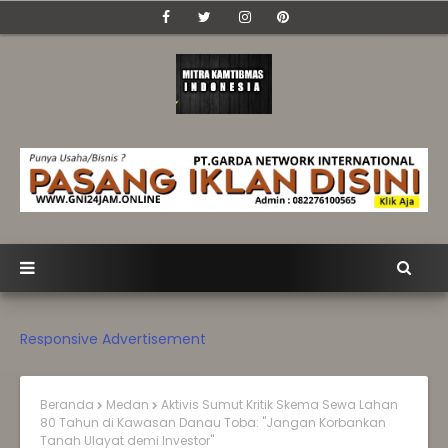
Responsive Advertisement
Beranda
Medan
Aktivis Sumut Kritik Skema Sewa Lahan
80 Tahun di Kawasan Danau Toba: "Jangan Korbankan
Tanah Ulayat demi Investor"