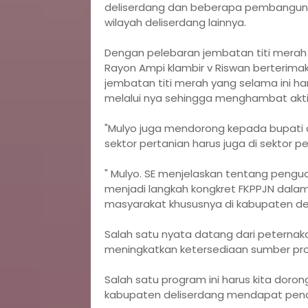
deliserdang dan beberapa pembangunan
wilayah deliserdang lainnya.
Dengan pelebaran jembatan titi merah
Rayon Ampi klambir v Riswan berterima
jembatan titi merah yang selama ini han
melalui nya sehingga menghambat akti
"Mulyo juga mendorong kepada bupati 
sektor pertanian harus juga di sektor p
" Mulyo. SE menjelaskan tentang peng
menjadi langkah kongkret FKPPJN dal
masyarakat khususnya di kabupaten de
Salah satu nyata datang dari peternak
meningkatkan ketersediaan sumber pro
Salah satu program ini harus kita doro
kabupaten deliserdang mendapat penam