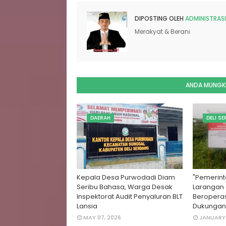
DIPOSTING OLEH
ADMINISTRASI
Merakyat & Berani
ANDA MUNGKI
DAERAH
DELI S
Kepala Desa Purwodadi Diam
"Pemerint
Seribu Bahasa, Warga Desak
Larangan
Inspektorat Audit Penyaluran BLT
Beroperas
Lansia
Dukungan
MAY 07, 2026
JANUARY 