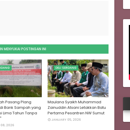
N MENYUKAI POSTINGAN INI
ERDANG
DELI SERDANG
ah Pasang Plang
Maulana Syaikh Muhammad
 di Bank Sampah yang
Zainuddin Atsani Letakkan Batu
i Lima Tahun Tanpa
Pertama Pesantren NW Sumut
"
JANUARY 05, 2026
08, 2026