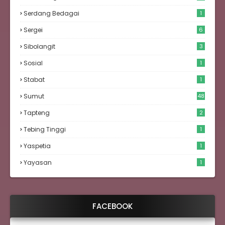
Serdang Bedagai
1
Sergei
6
Sibolangit
3
Sosial
1
Stabat
1
Sumut
48
Tapteng
2
Tebing Tinggi
1
Yaspetia
1
Yayasan
1
FACEBOOK