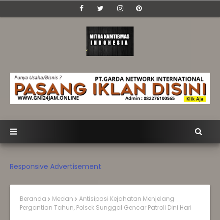
Responsive Advertisement
Beranda
Medan
‎Antisipasi Kejahatan Menjelang
Pergantian Tahun, Polsek Sunggal Gencar Patroli Dini Hari