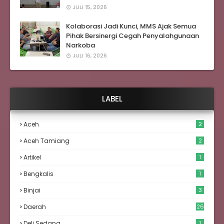
JULI 15, 2026
Kolaborasi Jadi Kunci, MMS Ajak Semua
Pihak Bersinergi Cegah Penyalahgunaan
Narkoba
JULI 16, 2026
LABEL
Aceh
2
Aceh Tamiang
2
Artikel
1
Bengkalis
1
Binjai
3
Daerah
26
Deli Sedang
1