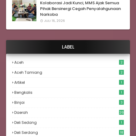
Kolaborasi Jadi Kunci, MMS Ajak Semua
Pihak Bersinergi Cegah Penyalahgunaan
Narkoba
JULI 16, 2026
LABEL
Aceh
2
Aceh Tamiang
2
Artikel
1
Bengkalis
1
Binjai
3
Daerah
26
Deli Sedang
1
Deli Serdang
18