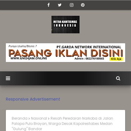
Responsive Advertisement
Beranda
Nasional
Resah Peredaran Narkoba di Jalan
Palapa Pulo Brayan, Warga Desak Kapolrestabes Medan
"Gulung" Bandar