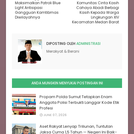
Maksimalkan Patroli Blue
Komunitas Cinta Kasih
Light Antisipasi
Cahaya Abadi Berbagi
Gangguan Kamtibmas
Kasih Kepada Warga
Diwilayahnya
Lingkungan XIV
Kecamatan Medan Barat
DIPOSTING OLEH
ADMINISTRASI
Merakyat & Berani
ANDA MUNGKIN MENYUKAI POSTINGAN INI
Propam Polda Sumut Tetapkan Enam
Anggota Polisi Terbukti Langgar Kode Etik
Profesi
JUNE 07, 2026
Aset Rakyat Lenyap Triliunan, Tuntutan
Jaksa Cuma 1,5 Tahun — Negeri Ini Baik-