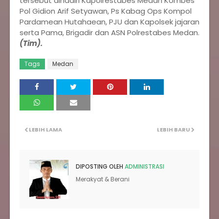
tersebut dihadiri Kapolrestabes Medan Kombes
Pol Gidion Arif Setyawan, Ps Kabag Ops Kompol
Pardamean Hutahaean, PJU dan Kapolsek jajaran
serta Pama, Brigadir dan ASN Polrestabes Medan.
(Tim).
Tags
Medan
LEBIH LAMA
LEBIH BARU
DIPOSTING OLEH
ADMINISTRASI
Merakyat & Berani