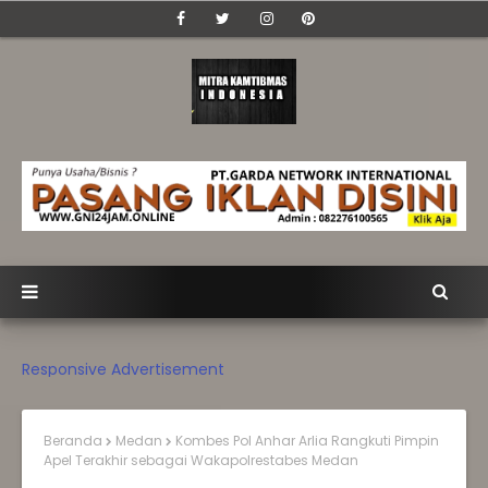
Responsive Advertisement
Beranda
Medan
Kombes Pol Anhar Arlia Rangkuti Pimpin
Apel Terakhir sebagai Wakapolrestabes Medan