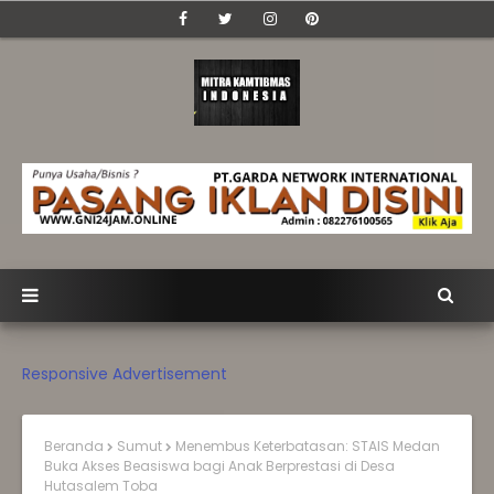
Responsive Advertisement
Beranda
Sumut
Menembus Keterbatasan: STAIS Medan
Buka Akses Beasiswa bagi Anak Berprestasi di Desa
Hutasalem Toba