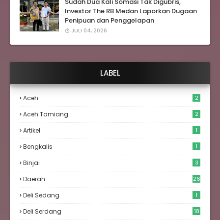
Sudah Dua Kali Somasi Tak Digubris,
Investor The RB Medan Laporkan Dugaan
Penipuan dan Penggelapan
JULI 04, 2026
LABEL
Aceh
2
Aceh Tamiang
2
Artikel
1
Bengkalis
1
Binjai
3
Daerah
26
Deli Sedang
1
Deli Serdang
18