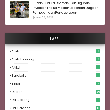
Sudah Dua Kali Somasi Tak Digubris,
Investor The RB Medan Laporkan Dugaan
Penipuan dan Penggelapan
JULI 04, 2026
LABEL
Aceh
2
Aceh Tamiang
2
Artikel
1
Bengkalis
1
Binjai
3
Daerah
26
Deli Sedang
1
Deli Serdang
18