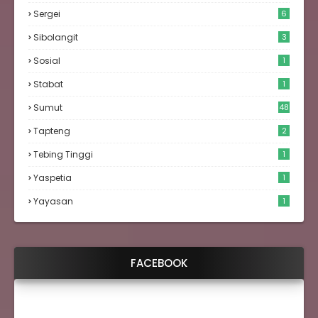
Sergei
6
Sibolangit
3
Sosial
1
Stabat
1
Sumut
48
Tapteng
2
Tebing Tinggi
1
Yaspetia
1
Yayasan
1
FACEBOOK