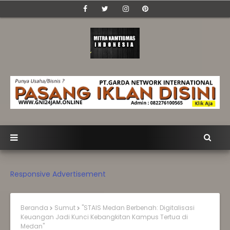
Responsive Advertisement
Beranda
Sumut
‎"STAIS Medan Berbenah: Digitalisasi
Keuangan Jadi Kunci Kebangkitan Kampus Tertua di
Medan"‎