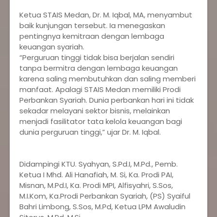
‎Ketua STAIS Medan, Dr. M. Iqbal, MA, menyambut
baik kunjungan tersebut. Ia menegaskan
pentingnya kemitraan dengan lembaga
keuangan syariah.
‎“Perguruan tinggi tidak bisa berjalan sendiri
tanpa bermitra dengan lembaga keuangan
karena saling membutuhkan dan saling memberi
manfaat. Apalagi STAIS Medan memiliki Prodi
Perbankan Syariah. Dunia perbankan hari ini tidak
sekadar melayani sektor bisnis, melainkan
menjadi fasilitator tata kelola keuangan bagi
dunia perguruan tinggi,” ujar Dr. M. Iqbal.
‎Didampingi KTU. Syahyan, S.Pd.I, M.Pd., Pemb.
Ketua I Mhd. Ali Hanafiah, M. Si, Ka. Prodi PAI,
Misnan, M.Pd.I, Ka. Prodi MPI, Alfisyahri, S.Sos,
M.I.Kom, Ka.Prodi Perbankan Syariah, (PS) Syaiful
Bahri Limbong, S.Sos, M.Pd, Ketua LPM Awaludin