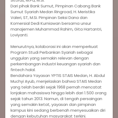
Sitorus, M.Pd, M.Si.
‎Dari pihak Bank Sumut, Pimpinan Cabang Bank
Sumut Syariah Medan Ringroad, H. Meristika
Valeri, ST, M.Si. Pimpinan Seksi Dana dan
Komersial Dedi Kurniawan bersama unsur
manajemen Muhammad Rahim, Gita Hartantri,
Loviyanti.
‎Menurutnya, kolaborasi ini akan memperkuat
Program Studi Perbankan Syariah sebagai
unggulan yang semakin relevan dengan
perkembangan industri keuangan syariah dan
fintech halal.
‎Bendahara Yayasan YPTIS STAIS Medan, H. Abdul
Muchyi Ayub, menjelaskan bahwa STAIS Medan
yang telah berdiri sejak 1968 pernah mencatat
lonjakan mahasiswa hingga lebih dari 1.500 orang
sejak tahun 2013. Namun, di tengah persaingan
yang semakin ketat, yayasan dan pimpinan
kampus kini sedang berbenah menyesuaikan diri
dengan kebutuhan masyarakat terkini.