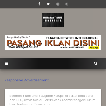
Responsive Advertisement
Beranda
Nasional
Dugaan Korupsi di Sektor Batu Bara
dan CPO, Aktivis Sosial-Politik Desak Aparat Penegak Hukum
Usut Tuntas dan Transparan‎